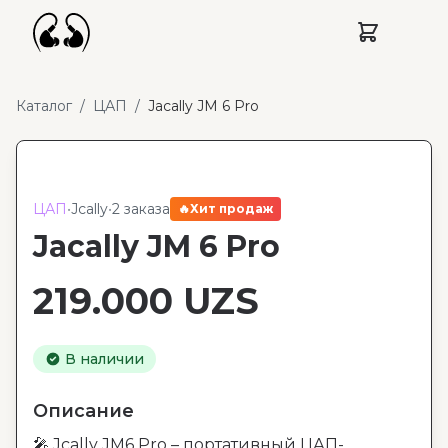
Каталог
/
ЦАП
/
Jacally JM 6 Pro
ЦАП
•
Jcally
•
2 заказа
🔥
Хит продаж
Jacally JM 6 Pro
219.000
UZS
В наличии
Описание
🎤 Jcally JM6 Pro – портативный ЦАП-