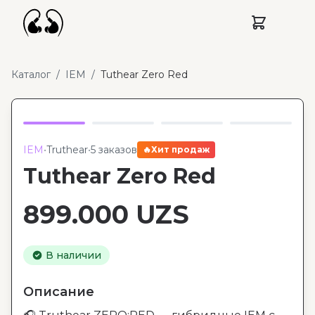
Каталог
/
IEM
/
Tuthear Zero Red
IEM
•
Truthear
•
5 заказов
🔥
Хит продаж
Tuthear Zero Red
899.000
UZS
В наличии
Описание