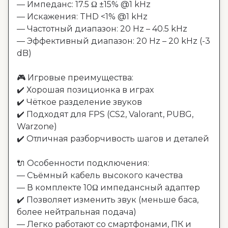
— Импеданс: 17.5 Ω ±15% @1 kHz

— Искажения: THD <1% @1 kHz

— Частотный диапазон: 20 Hz – 40.5 kHz

— Эффективный диапазон: 20 Hz – 20 kHz (-3 
dB)

🎮 Игровые преимущества:

✔️ Хорошая позиционка в играх

✔️ Чёткое разделение звуков

✔️ Подходят для FPS (CS2, Valorant, PUBG, 
Warzone)

✔️ Отличная разборчивость шагов и деталей

🔌 Особенности подключения:

— Съёмный кабель высокого качества

— В комплекте 10Ω импедансный адаптер

✔️ Позволяет изменить звук (меньше баса, 
более нейтральная подача)

— Легко работают со смартфонами, ПК и 