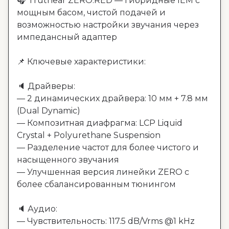
🎧 Truthear ZERO:RED — гибридные IEM с 
мощным басом, чистой подачей и 
возможностью настройки звучания через 
импедансный адаптер

📌 Ключевые характеристики:

🔈 Драйверы:

— 2 динамических драйвера: 10 мм + 7.8 мм 
(Dual Dynamic)

— Композитная диафрагма: LCP Liquid 
Crystal + Polyurethane Suspension

— Разделение частот для более чистого и 
насыщенного звучания

— Улучшенная версия линейки ZERO с 
более сбалансированным тюнингом

🔈 Аудио:

— Чувствительность: 117.5 dB/Vrms @1 kHz
