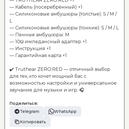
— TRUTHEAR ZERO:RED ×1

— Кабель (посеребрённый) ×1

— Силиконовые амбушюры (толстые): S / M / 
L

— Силиконовые амбушюры (тонкие): S / M / L

— Пенные амбушюры: M

— 10Ω импедансный адаптер ×1

— Инструкция ×1

— Гарантийная карта ×1

✔️ Truthear ZERO:RED — отличный выбор 
для тех, кто хочет мощный бас с 
возможностью настройки и универсальное 
звучание для музыки и игр. 🎧
Поделиться:
Telegram
WhatsApp
Копировать