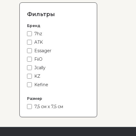
Фильтры
Бренд
7hz
ATK
Essager
FiiO
Jcally
KZ
Kefine
Kinera
Размер
Kiwi Ears
7,5 см x 7,5 см
Moondrop
New Bee
NiceHCK
REDMAGIC