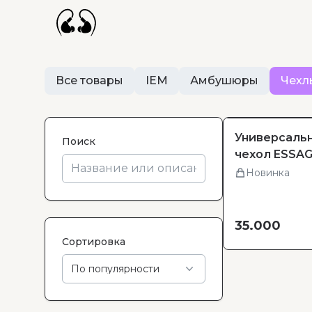
Все товары
IEM
Амбушюры
Чехл
Универсаль
Поиск
чехол ESSAG
Новинка
35.000
Сортировка
По популярности