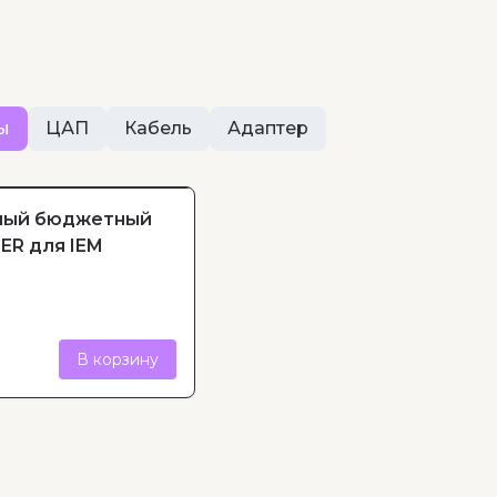
ы
ЦАП
Кабель
Адаптер
ный бюджетный
ER для IEM
В корзину